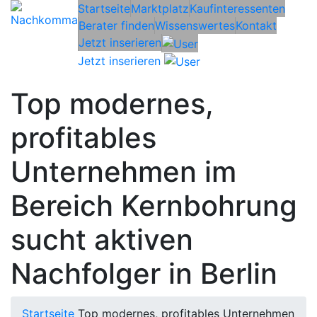
Startseite
Marktplatz
Kaufinteressenten
Berater finden
Wissenswertes
Kontakt
Jetzt inserieren
Jetzt inserieren
Top modernes,
profitables
Unternehmen im
Bereich Kernbohrung
sucht aktiven
Nachfolger in Berlin
Startseite
Top modernes, profitables Unternehmen