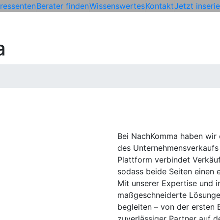
eressenten
Berater finden
Wissenswertes
Kontakt
Jetzt inseri
a
Bei NachKomma haben wir e
des Unternehmensverkaufs 
Plattform verbindet Verkäuf
sodass beide Seiten einen 
Mit unserer Expertise und i
maßgeschneiderte Lösungen
begleiten – von der ersten 
zuverlässiger Partner auf 