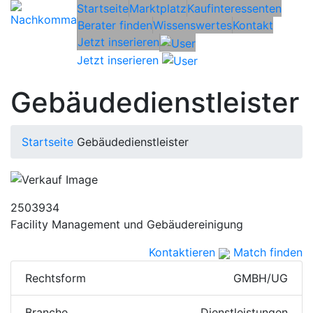
Startseite
Marktplatz
Kaufinteressenten
Berater finden
Wissenswertes
Kontakt
Jetzt inserieren
Jetzt inserieren
Gebäudedienstleister
Startseite
Gebäudedienstleister
2503934
Facility Management und Gebäudereinigung
Kontaktieren
Match finden
Rechtsform
GMBH/UG
Branche
Dienstleistungen